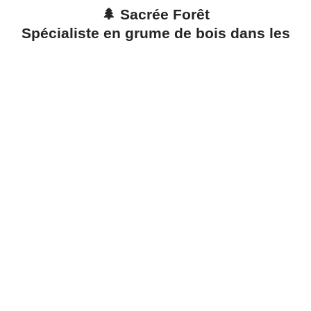
🌲 Sacrée Forêt
Spécialiste en grume de bois dans les
Alpes-de-Haute-Provence (04)
Vous êtes à la recherche d’un partenaire fiable pour
l’achat ou la vente de grume de bois dans le 04
?
Bienvenue chez
Sacrée Forêt !
Depuis plusieurs années, nous mettons notre savoir-faire
au service des professionnels, artisans, particuliers et
collectivités. Notre mission ?
Valoriser durablement les
ressources forestières locales
à travers des services de
qualité et un accompagnement sur-mesure.